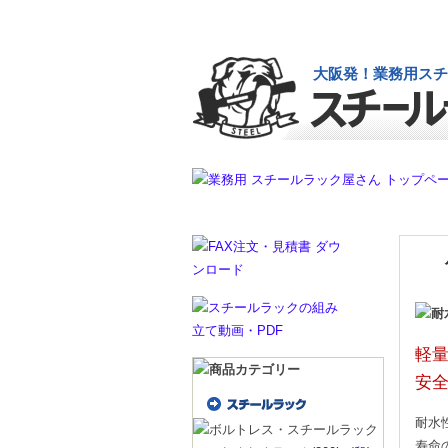
業務 / 倉庫用スチールラック棚・台車・
大阪発！業務用スチ
軽
安
耐水
寿命