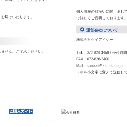
個人情報の取扱いに関しまし
をお届けいたします。
で詳しくご説明しております
、
運営会社について
株式会社ケイアイシー
しません。ご了承ください。
TEL：072-828-3456 / 受付
FAX：072-828-3400
Mail：support＠kic-inc.co.jp
（＠を小文字に変えて送信し
ご購入〜納品までの流れ
会社情報
ご購入について